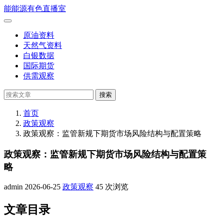
跳
能
能源有色直播室
到
打
正
开
原油资料
文
菜
天然气资料
单
白银数据
国际期货
供需观察
搜
搜索
索
首页
政策观察
政策观察：监管新规下期货市场风险结构与配置策略
政策观察：监管新规下期货市场风险结构与配置策
略
admin
2026-06-25
政策观察
45 次浏览
文章目录