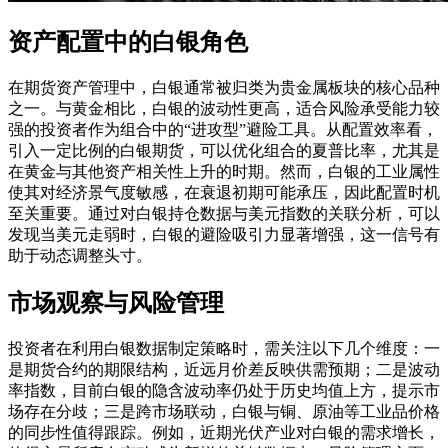
资产配置中的白银角色
在期货资产管理中，白银通常被归类为贵金属板块的核心品种
之一。与黄金相比，白银的波动性更高，适合风险承受能力较
强的投资者作为组合中的“进攻型”避险工具。从配置效率看，
引入一定比例的白银期货，可以优化组合的夏普比率，尤其是
在黄金与其他资产相关性上升的时期。然而，白银的工业属性
使其对经济景气度敏感，在衰退初期可能承压，因此配置时机
至关重要。通过对白银持仓数据与美元指数的关联分析，可以
发现当美元走弱时，白银的避险吸引力显著增强，这一信号有
助于动态调整头寸。
市场观察与风险管理
投资者在利用白银数据制定策略时，需关注以下几个维度：一
是期货合约的期限结构，近远月价差反映供需预期；二是波动
率指数，目前白银的隐含波动率仍处于历史均值上方，提示市
场存在分歧；三是跨市场联动，白银与铜、原油等工业品价格
的同步性值得跟踪。例如，近期光伏产业对白银的需求增长，