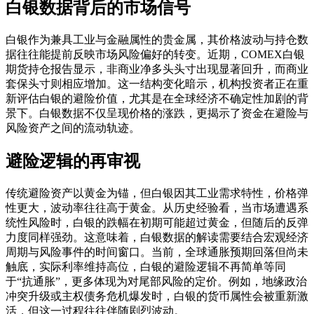
白银数据背后的市场信号
白银作为兼具工业与金融属性的贵金属，其价格波动与持仓数
据往往能提前反映市场风险偏好的转变。近期，COMEX白银
期货持仓报告显示，非商业净多头头寸出现显著回升，而商业
套保头寸则相应增加。这一结构变化暗示，机构投资者正在重
新评估白银的避险价值，尤其是在全球经济不确定性加剧的背
景下。白银数据不仅呈现价格的涨跌，更揭示了资金在避险与
风险资产之间的流动轨迹。
避险逻辑的再审视
传统避险资产以黄金为锚，但白银因其工业需求特性，价格弹
性更大，波动率往往高于黄金。从历史经验看，当市场遭遇系
统性风险时，白银的跌幅在初期可能超过黄金，但随后的反弹
力度同样强劲。这意味着，白银数据的解读需要结合宏观经济
周期与风险事件的时间窗口。当前，全球通胀预期回落但尚未
触底，实际利率维持高位，白银的避险逻辑不再简单等同
于“抗通胀”，更多体现为对尾部风险的定价。例如，地缘政治
冲突升级或主权债务危机爆发时，白银的货币属性会被重新激
活，但这一过程往往伴随剧烈波动。