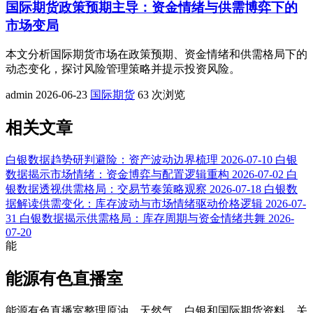
国际期货政策预期主导：资金情绪与供需博弈下的
市场变局
本文分析国际期货市场在政策预期、资金情绪和供需格局下的
动态变化，探讨风险管理策略并提示投资风险。
admin
2026-06-23
国际期货
63 次浏览
相关文章
白银数据趋势研判避险：资产波动边界梳理
2026-07-10
白银
数据揭示市场情绪：资金博弈与配置逻辑重构
2026-07-02
白
银数据透视供需格局：交易节奏策略观察
2026-07-18
白银数
据解读供需变化：库存波动与市场情绪驱动价格逻辑
2026-07-
31
白银数据揭示供需格局：库存周期与资金情绪共舞
2026-
07-20
能
能源有色直播室
能源有色直播室整理原油、天然气、白银和国际期货资料，关