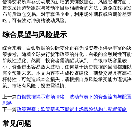
使得交易所库存变动成为新增的关键数据点。风险管理方面，
建议采用趋势跟踪与波动率目标相结合的方法，避免在数据发
布前后重仓交易。对于套保企业，利用场外期权或跨期价差策
略，可有效对冲价格波动风险。
综合展望与风险提示
综合来看，白银数据的边际变化正在为投资者提供更丰富的决
策参考。随着全球央行货币政策的分化，白银的金融属性可能
阶段性强化。然而，投资者需清醒认识到，白银市场容量较
小，资金进出容易放大波动，任何基于历史数据的回测都难以
完全预测未来。本文内容不构成投资建议，期货交易具有高杠
杆特性，可能造成本金损失，请根据自身风险承受能力谨慎决
策。市场有风险，投资需谨慎。
上一篇
白银数据揭示市场情绪：波动节奏下的资金流向与配置
思路
下一篇
政策观察：监管新规下期货市场风险结构与配置策略
常见问题