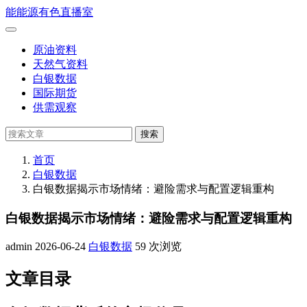
跳
能
能源有色直播室
到
打
正
开
原油资料
文
菜
天然气资料
单
白银数据
国际期货
供需观察
搜
搜索
索
首页
白银数据
白银数据揭示市场情绪：避险需求与配置逻辑重构
白银数据揭示市场情绪：避险需求与配置逻辑重构
admin
2026-06-24
白银数据
59 次浏览
文章目录