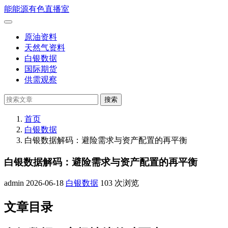
跳
能
能源有色直播室
到
打
正
开
原油资料
文
菜
天然气资料
单
白银数据
国际期货
供需观察
搜
搜索
索
首页
白银数据
白银数据解码：避险需求与资产配置的再平衡
白银数据解码：避险需求与资产配置的再平衡
admin
2026-06-18
白银数据
103 次浏览
文章目录