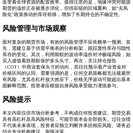
改变着全球资源的配置效率。值得注意的是，地缘冲突对能源
期货的溢价正在被逐步消化，但供应链的区域重构，如“去风
险化”政策推动的库存前移，增加了长期持仓的不确定性。
风险管理与市场观察
面对复杂的期货市场，有效的风险管理不应依赖单一预测。首
先，需建立基于供需平衡表的分析框架，跟踪显性库存与隐性
库存的变化。其次，利用期权的波动率溢价对冲极端风险，如
买入虚值看跌期权保护多头头寸。再次，关注持仓报告
（COT）中商业套保头寸的动向，其往往预示着产业资金对
价格区间的认同。需要强调的是，任何交易策略都无法规避所
有风险，尤其在杠杆放大效应下，价格无序波动可能超出基本
面解释范围。投资者应根据自身风险承受能力谨慎参与。
风险提示
本文内容仅供市场分析参考，不构成任何投资建议。期货交易
具有高杠杆及高风险特征，可能导致本金全部损失。过往业绩
不代表未来表现，投资者应独立判断并承担相应风险。请务必
结合专业机构建议，审慎决策。