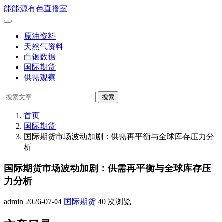
跳
能
能源有色直播室
到
打
正
开
原油资料
文
菜
天然气资料
单
白银数据
国际期货
供需观察
搜
搜索
索
首页
国际期货
国际期货市场波动加剧：供需再平衡与全球库存压力分
析
国际期货市场波动加剧：供需再平衡与全球库存压
力分析
admin
2026-07-04
国际期货
40 次浏览