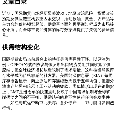
文章目录
近期，国际期货市场经历显著波动，地缘政治风险、货币政策
预期及供应链重构多重因素交织，推动原油、黄金、农产品等
主力合约价格频繁起伏。供需基本面的再平衡过程成为市场核
心矛盾，而全球主要经济体的库存数据则提供了关键的验证信
号。
供需结构变化
国际期货市场当前最突出的特征是供需弹性下降。以原油为
例，OPEC+的减产协议与俄罗斯出口物流受阻共同收紧了供
应端，但全球经济增长放缓限制了需求增量。这种拉锯导致库
存水平成为价格敏感的触发器。美国能源信息署（EIA）每周
库存报告显示，商业原油库存连续数周低于五年均值，但馏分
油库存的累积暗示了工业活动的疲软。类似情形出现在铜期货
上，LME注册仓单的快速波动反映了中国需求预期与全球矿
端扰动之间的不平衡。供需结构的脆弱性使得任何突发事件
——如红海航运中断或北美炼厂意外停产——都可能引发剧烈
行情。