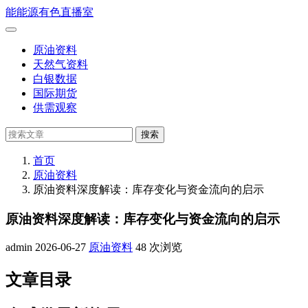
跳
能
能源有色直播室
到
打
正
开
原油资料
文
菜
天然气资料
单
白银数据
国际期货
供需观察
搜
搜索
索
首页
原油资料
原油资料深度解读：库存变化与资金流向的启示
原油资料深度解读：库存变化与资金流向的启示
admin
2026-06-27
原油资料
48 次浏览
文章目录